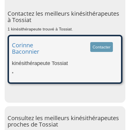
Contactez les meilleurs kinésithérapeutes
à Tossiat
1 kinésithérapeute trouvé à Tossiat.
Corinne
Contacter
Baconnier
kinésithérapeute Tossiat
*
Consultez les meilleurs kinésithérapeutes
proches de Tossiat