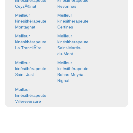
kinésithérapeute
kinésithérapeute
CeyzÃ©riat
Revonnas
Meilleur
Meilleur
kinésithérapeute
kinésithérapeute
Montagnat
Certines
Meilleur
Meilleur
kinésithérapeute
kinésithérapeute
La TrancliÃ¨re
Saint-Martin-
du-Mont
Meilleur
Meilleur
kinésithérapeute
kinésithérapeute
Saint-Just
Bohas-Meyriat-
Rignat
Meilleur
kinésithérapeute
Villereversure