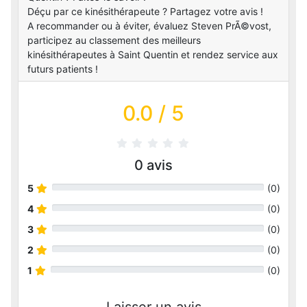
Déçu par ce kinésithérapeute ? Partagez votre avis !
A recommander ou à éviter, évaluez Steven PrÃ©vost,
participez au classement des meilleurs
kinésithérapeutes à Saint Quentin et rendez service aux
futurs patients !
0.0
/ 5
0
avis
5
(
0
)
4
(
0
)
3
(
0
)
2
(
0
)
1
(
0
)
Laisser un avis