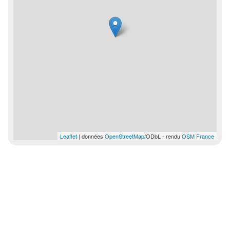
Leaflet
| données
OpenStreetMap
/ODbL - rendu
OSM France