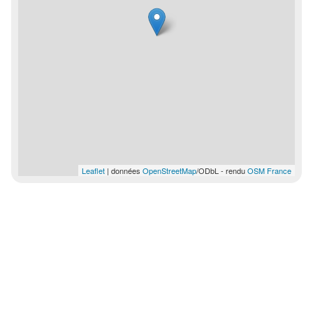
Leaflet
| données
OpenStreetMap
/ODbL - rendu
OSM France