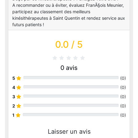
A recommander ou à éviter, évaluez FranÃ§ois Meunier,
participez au classement des meilleurs
kinésithérapeutes à Saint Quentin et rendez service aux
futurs patients !
0.0
/ 5
0
avis
5
(
0
)
4
(
0
)
3
(
0
)
2
(
0
)
1
(
0
)
Laisser un avis