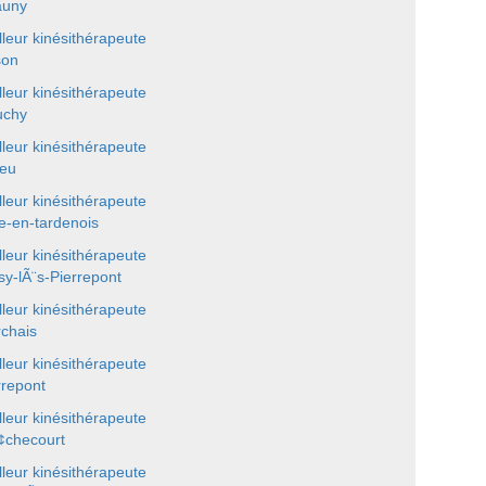
auny
lleur kinésithérapeute
son
lleur kinésithérapeute
uchy
lleur kinésithérapeute
leu
lleur kinésithérapeute
e-en-tardenois
lleur kinésithérapeute
sy-lÃ¨s-Pierrepont
lleur kinésithérapeute
chais
lleur kinésithérapeute
rrepont
lleur kinésithérapeute
checourt
lleur kinésithérapeute