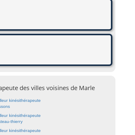
apeute des villes voisines de Marle
lleur kinésithérapeute
ssons
lleur kinésithérapeute
teau-thierry
lleur kinésithérapeute