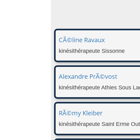
CÃ©line Ravaux
kinésithérapeute Sissonne
Alexandre PrÃ©vost
kinésithérapeute Athies Sous L
RÃ©my Kleiber
kinésithérapeute Saint Erme Ou