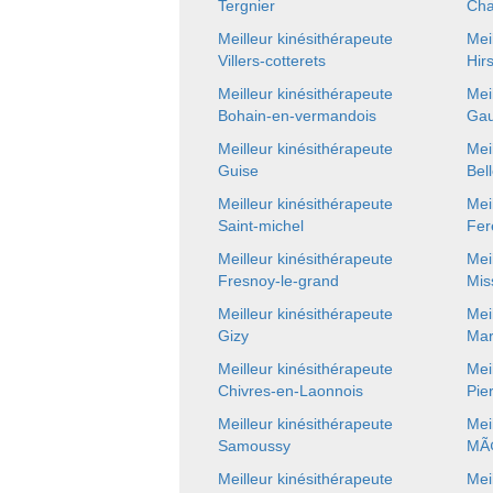
Tergnier
Ch
Meilleur kinésithérapeute
Mei
Villers-cotterets
Hir
Meilleur kinésithérapeute
Mei
Bohain-en-vermandois
Ga
Meilleur kinésithérapeute
Mei
Guise
Bel
Meilleur kinésithérapeute
Mei
Saint-michel
Fer
Meilleur kinésithérapeute
Mei
Fresnoy-le-grand
Mis
Meilleur kinésithérapeute
Mei
Gizy
Mar
Meilleur kinésithérapeute
Mei
Chivres-en-Laonnois
Pie
Meilleur kinésithérapeute
Mei
Samoussy
MÃ¢
Meilleur kinésithérapeute
Mei