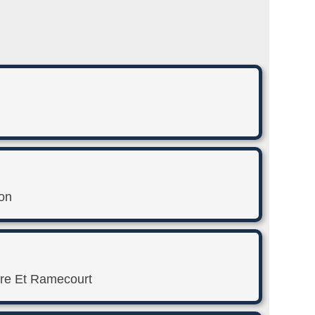
aon
tre Et Ramecourt