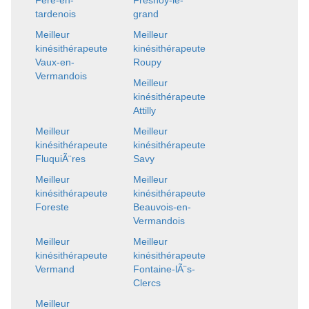
tardenois
grand
Meilleur
Meilleur
kinésithérapeute
kinésithérapeute
Vaux-en-
Roupy
Vermandois
Meilleur
kinésithérapeute
Attilly
Meilleur
Meilleur
kinésithérapeute
kinésithérapeute
FluquiÃ¨res
Savy
Meilleur
Meilleur
kinésithérapeute
kinésithérapeute
Foreste
Beauvois-en-
Vermandois
Meilleur
Meilleur
kinésithérapeute
kinésithérapeute
Vermand
Fontaine-lÃ¨s-
Clercs
Meilleur