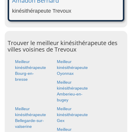
Amadon Bernard
kinésithérapeute Trevoux
Trouver le meilleur kinésithérapeute des
villes voisines de Trevoux
Meilleur
Meilleur
kinésithérapeute
kinésithérapeute
Bourg-en-
Oyonnax
bresse
Meilleur
kinésithérapeute
Amberieu-en-
bugey
Meilleur
Meilleur
kinésithérapeute
kinésithérapeute
Bellegarde-sur-
Gex
valserine
Meilleur