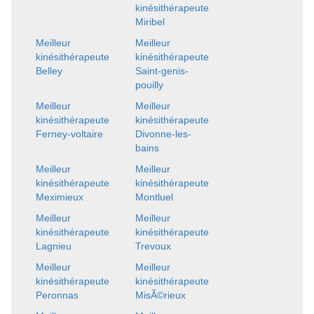
kinésithérapeute
Miribel
Meilleur
Meilleur
kinésithérapeute
kinésithérapeute
Belley
Saint-genis-
pouilly
Meilleur
Meilleur
kinésithérapeute
kinésithérapeute
Ferney-voltaire
Divonne-les-
bains
Meilleur
Meilleur
kinésithérapeute
kinésithérapeute
Meximieux
Montluel
Meilleur
Meilleur
kinésithérapeute
kinésithérapeute
Lagnieu
Trevoux
Meilleur
Meilleur
kinésithérapeute
kinésithérapeute
Peronnas
MisÃ©rieux