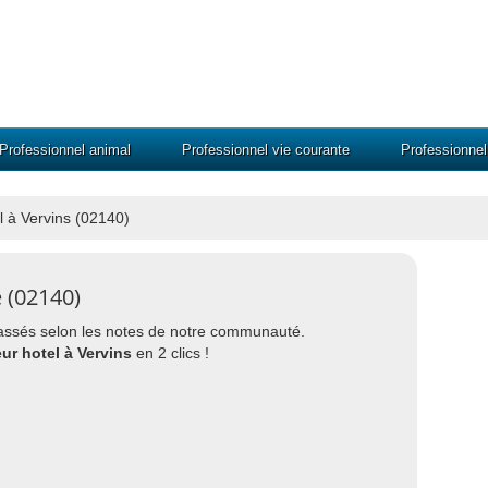
Professionnel animal
Professionnel vie courante
Professionne
l à Vervins (02140)
e (02140)
 classés selon les notes de notre communauté.
eur hotel à Vervins
en 2 clics !