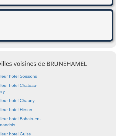
s villes voisines de BRUNEHAMEL
lleur hotel Soissons
lleur hotel Chateau-
rry
lleur hotel Chauny
lleur hotel Hirson
lleur hotel Bohain-en-
mandois
lleur hotel Guise