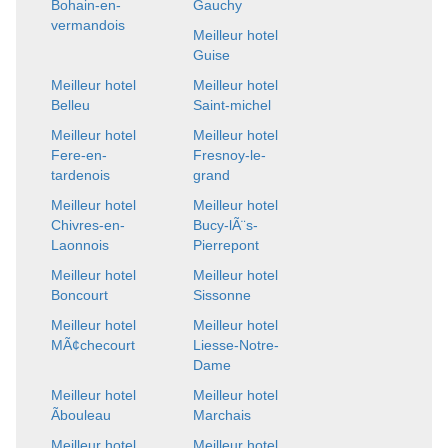
Bohain-en-
Gauchy
vermandois
Meilleur hotel
Guise
Meilleur hotel
Meilleur hotel
Belleu
Saint-michel
Meilleur hotel
Meilleur hotel
Fere-en-
Fresnoy-le-
tardenois
grand
Meilleur hotel
Meilleur hotel
Chivres-en-
Bucy-lÃ¨s-
Laonnois
Pierrepont
Meilleur hotel
Meilleur hotel
Boncourt
Sissonne
Meilleur hotel
Meilleur hotel
MÃ¢checourt
Liesse-Notre-
Dame
Meilleur hotel
Meilleur hotel
Ãbouleau
Marchais
Meilleur hotel
Meilleur hotel