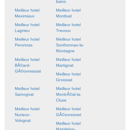
bains
Meilleur hotel
Meilleur hotel
Meximieux
Montluel
Meilleur hotel
Meilleur hotel
Lagnieu
Trevoux
Meilleur hotel
Meilleur hotel
Peronnas
Sonthonnax-la-
Montagne
Meilleur hotel
Meilleur hotel
BÃ©ard-
Martignat
GÃ©ovreissiat
Meilleur hotel
Groissiat
Meilleur hotel
Meilleur hotel
Samognat
MontrÃ©al-la-
Cluse
Meilleur hotel
Meilleur hotel
Nurieux-
GÃ©ovreisset
Volognat
Meilleur hotel
Matafelon-