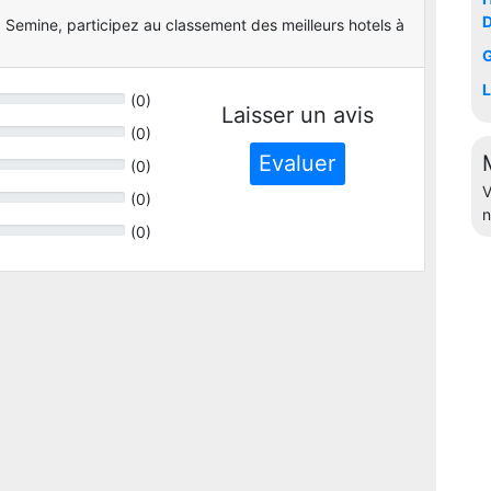
D
 Semine, participez au classement des meilleurs hotels à
G
L
(
0
)
Laisser un avis
(
0
)
Evaluer
(
0
)
V
(
0
)
n
(
0
)