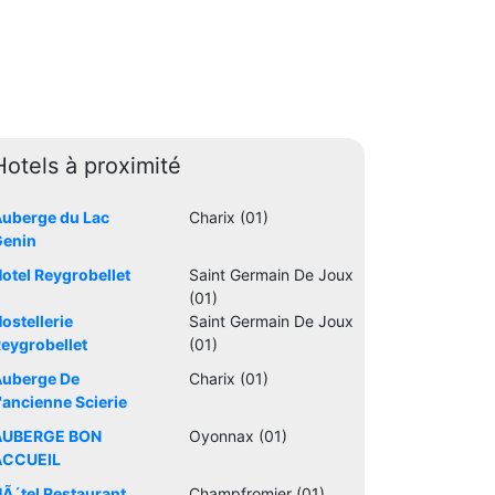
Hotels à proximité
uberge du Lac
Charix (01)
Genin
otel Reygrobellet
Saint Germain De Joux
(01)
ostellerie
Saint Germain De Joux
eygrobellet
(01)
uberge De
Charix (01)
'ancienne Scierie
AUBERGE BON
Oyonnax (01)
ACCUEIL
Ã´tel Restaurant
Champfromier (01)