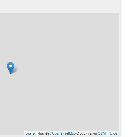
Leaflet
| données
OpenStreetMap
/ODbL - rendu
OSM France