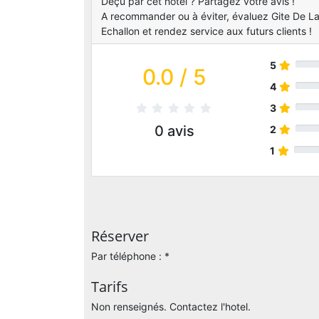
Déçu par cet hotel ? Partagez votre avis !
A recommander ou à éviter, évaluez Gite De La
Echallon et rendez service aux futurs clients !
5
0.0
/ 5
4
3
0
avis
2
1
Réserver
Par téléphone : *
Tarifs
Non renseignés. Contactez l'hotel.