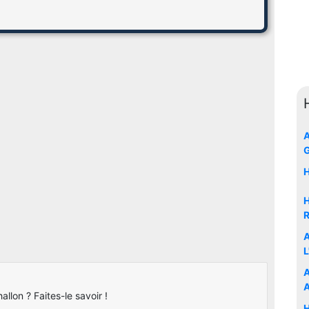
A
H
H
R
A
L
llon ? Faites-le savoir !
H