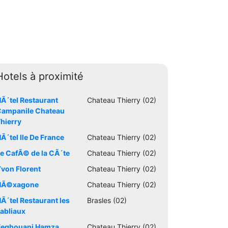
Hotels à proximité
Ã´tel Restaurant
Chateau Thierry (02)
ampanile Chateau
hierry
Ã´tel Ile De France
Chateau Thierry (02)
e CafÃ© de la CÃ´te
Chateau Thierry (02)
von Florent
Chateau Thierry (02)
HÃ©xagone
Chateau Thierry (02)
Ã´tel Restaurant les
Brasles (02)
abliaux
Zeghouani Hamza
Chateau Thierry (02)