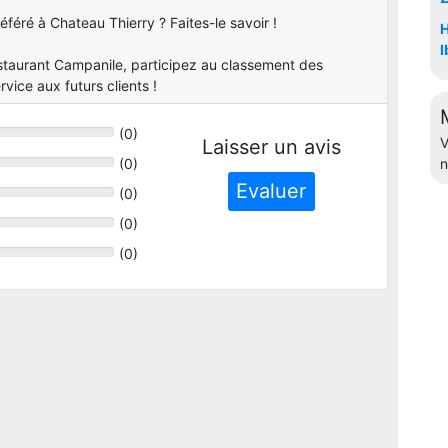
féré à Chateau Thierry ? Faites-le savoir !
H
I
staurant Campanile, participez au classement des
vice aux futurs clients !
(
0
)
V
Laisser un avis
(
0
)
n
Evaluer
(
0
)
(
0
)
(
0
)