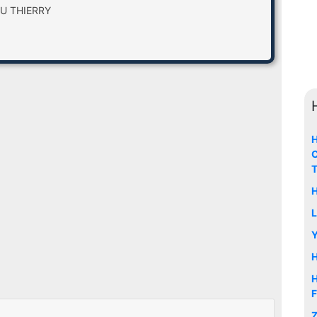
AU THIERRY
H
C
T
H
L
Y
H
F