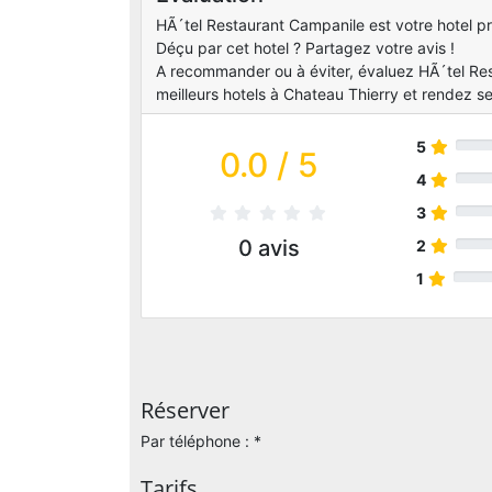
HÃ´tel Restaurant Campanile est votre hotel pré
Déçu par cet hotel ? Partagez votre avis !
A recommander ou à éviter, évaluez HÃ´tel Re
meilleurs hotels à Chateau Thierry et rendez ser
5
0.0
/ 5
4
3
0
avis
2
1
Réserver
Par téléphone : *
Tarifs