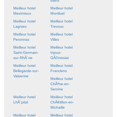
bains
Meilleur hotel
Meilleur hotel
Meximieux
Montluel
Meilleur hotel
Meilleur hotel
Lagnieu
Trevoux
Meilleur hotel
Meilleur hotel
Peronnas
Villes
Meilleur hotel
Meilleur hotel
Saint-Germain-
Injoux-
sur-RhÃ´ne
GÃ©nissiat
Meilleur hotel
Meilleur hotel
Bellegarde-sur-
Franclens
Valserine
Meilleur hotel
ChÃªne-en-
Semine
Meilleur hotel
Meilleur hotel
LhÃ´pital
ChÃ¢tillon-en-
Michaille
Meilleur hotel
Meilleur hotel