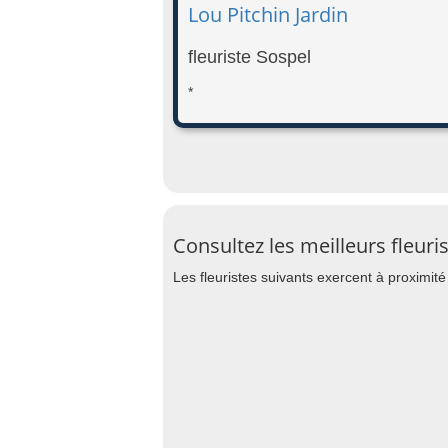
Lou Pitchin Jardin
fleuriste Sospel
*
Consultez les meilleurs fleur
Les fleuristes suivants exercent à proximité