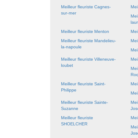
Meilleur fleuriste Cagnes-
Mei
sur-mer
Meil
lau
Meilleur fleuriste Menton
Meil
Meilleur fleuriste Mandelieu-
Mei
la-napoule
Mei
Meilleur fleuriste Villeneuve-
Meil
loubet
Meil
Roq
Meilleur fleuriste Saint-
Mei
Philippe
Mei
Meilleur fleuriste Sainte-
Meil
Suzanne
Jos
Meilleur fleuriste
Meil
SHOELCHER
Meil
Jos