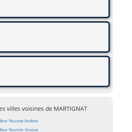
 des villes voisines de MARTIGNAT
leur fleuriste Antibes
lleur fleuriste Grasse