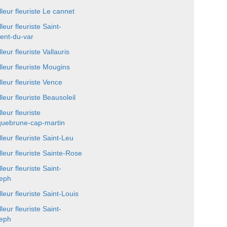
lleur fleuriste Le cannet
leur fleuriste Saint-
rent-du-var
leur fleuriste Vallauris
lleur fleuriste Mougins
lleur fleuriste Vence
leur fleuriste Beausoleil
leur fleuriste
uebrune-cap-martin
lleur fleuriste Saint-Leu
lleur fleuriste Sainte-Rose
leur fleuriste Saint-
eph
leur fleuriste Saint-Louis
leur fleuriste Saint-
eph