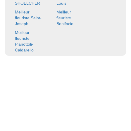
SHOELCHER
Louis
Meilleur
Meilleur
fleuriste Saint-
fleuriste
Joseph
Bonifacio
Meilleur
fleuriste
Pianottoli-
Caldarello