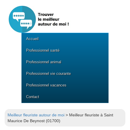
Accueil
Professionnel santé
Professionnel animal
Professionnel vie courante
Professionnel vacances
Contact
Meilleur fleuriste autour de moi
> Meilleur fleuriste à Saint
Maurice De Beynost (01700)