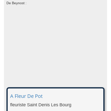
De Beynost :
A Fleur De Pot
fleuriste Saint Denis Les Bourg