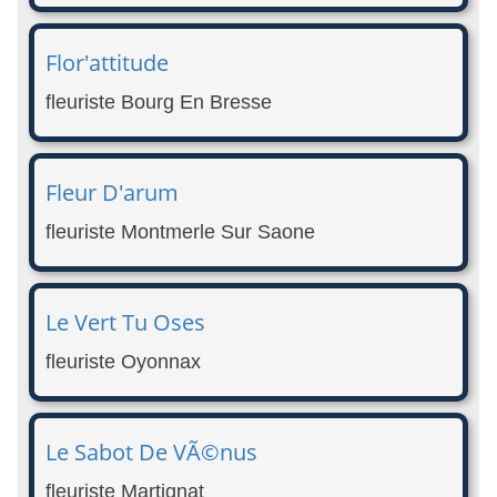
Flor'attitude
fleuriste Bourg En Bresse
Fleur D'arum
fleuriste Montmerle Sur Saone
Le Vert Tu Oses
fleuriste Oyonnax
Le Sabot De VÃ©nus
fleuriste Martignat