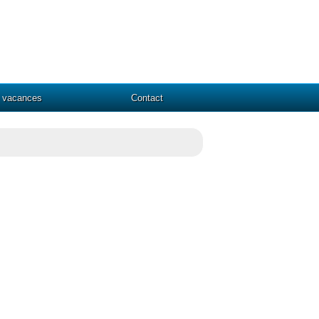
l vacances
Contact