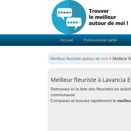
Accueil
Professionnel santé
Meilleur fleuriste autour de moi
> Meilleur f
Meilleur fleuriste à Lavancia 
Retrouvez ici la liste des fleuristes en acti
communauté.
Comparez et trouvez rapidement le
meille