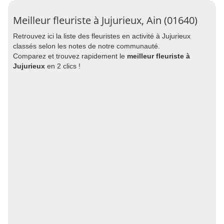
Meilleur fleuriste à Jujurieux, Ain (01640)
Retrouvez ici la liste des fleuristes en activité à Jujurieux
classés selon les notes de notre communauté.
Comparez et trouvez rapidement le
meilleur fleuriste à
Jujurieux
en 2 clics !