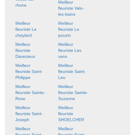
Meilleur
rhone
fleuriste Vals-
les-bains
Meilleur
Meilleur
fleuriste Le
fleuriste Le
cheylard
pouzin
Meilleur
Meilleur
fleuriste
fleuriste Les
Davezieux
vans
Meilleur
Meilleur
fleuriste Saint-
fleuriste Saint-
Philippe
Leu
Meilleur
Meilleur
fleuriste Sainte-
fleuriste Sainte-
Rose
Suzanne
Meilleur
Meilleur
fleuriste Saint-
fleuriste
Joseph
SHOELCHER
Meilleur
Meilleur
fleuriste Saint-
fleuriste Saint-