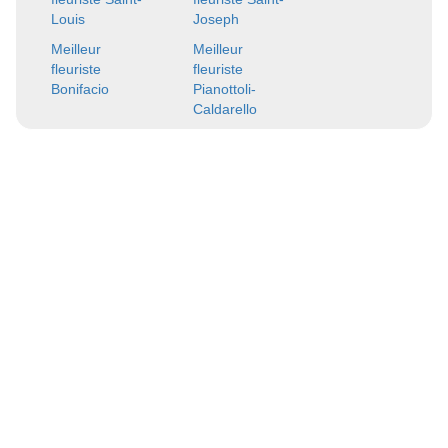
Louis
Joseph
Meilleur
Meilleur
fleuriste
fleuriste
Bonifacio
Pianottoli-
Caldarello