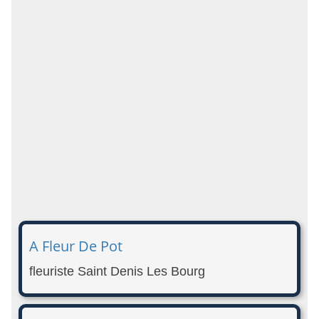
A Fleur De Pot
fleuriste Saint Denis Les Bourg