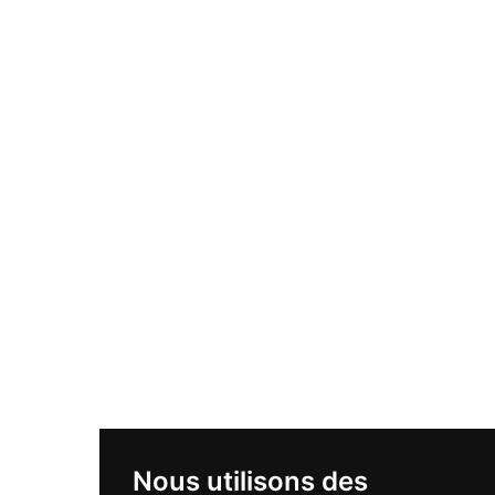
Nous utilisons des