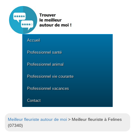
Accueil
Professionnel santé
Professionnel animal
Professionnel vie courante
Professionnel vacances
Contact
Meilleur fleuriste autour de moi
> Meilleur fleuriste à Felines
(07340)