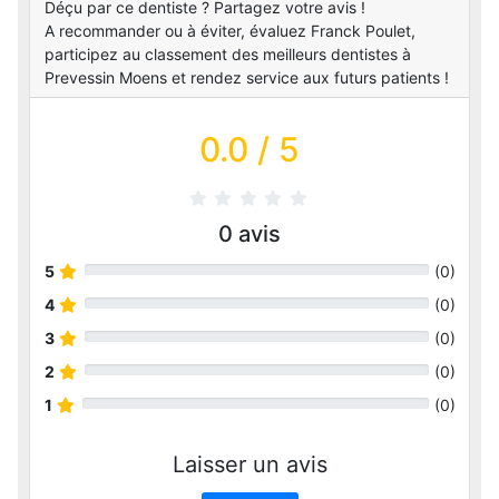
Déçu par ce dentiste ? Partagez votre avis !
A recommander ou à éviter, évaluez Franck Poulet,
participez au classement des meilleurs dentistes à
Prevessin Moens et rendez service aux futurs patients !
0.0
/ 5
0
avis
5
(
0
)
4
(
0
)
3
(
0
)
2
(
0
)
1
(
0
)
Laisser un avis