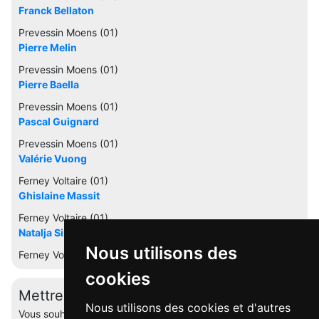
Franck Bellaton
Prevessin Moens (01)
Pierre Melin
Prevessin Moens (01)
Pierre Baella
Prevessin Moens (01)
Pascal Guignard
Prevessin Moens (01)
Valérie Vuong
Ferney Voltaire (01)
Ghislaine Massit
Ferney Voltaire (01)
Natalja Silcenko Allais Natalja
Nous utilisons des
Ferney Voltaire (01)
cookies
Mettre à jour cette fiche
Nous utilisons des cookies et d'autres
Vous souhaitez éditer votre profil ? Contactez-nous.