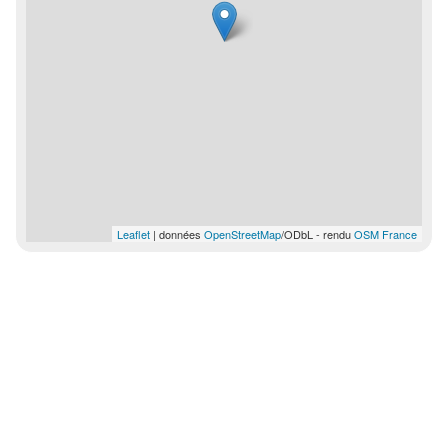
Leaflet
| données
OpenStreetMap
/ODbL - rendu
OSM France