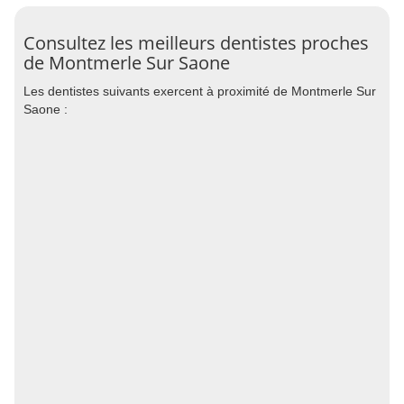
Consultez les meilleurs dentistes proches
de Montmerle Sur Saone
Les dentistes suivants exercent à proximité de Montmerle Sur
Saone :