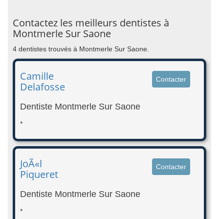
Contactez les meilleurs dentistes à
Montmerle Sur Saone
4 dentistes trouvés à Montmerle Sur Saone.
Camille
Contacter
Delafosse
Dentiste Montmerle Sur Saone
*
JoÃ«l
Contacter
Piqueret
Dentiste Montmerle Sur Saone
*