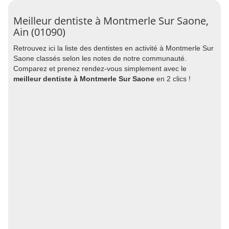
Meilleur dentiste à Montmerle Sur Saone,
Ain (01090)
Retrouvez ici la liste des dentistes en activité à Montmerle Sur
Saone classés selon les notes de notre communauté.
Comparez et prenez rendez-vous simplement avec le
meilleur dentiste à Montmerle Sur Saone
en 2 clics !