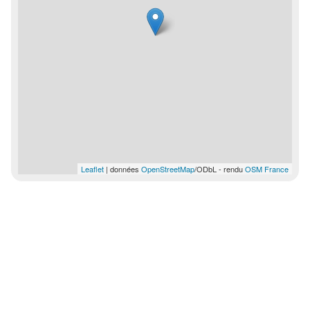
Leaflet
| données
OpenStreetMap
/ODbL - rendu
OSM France