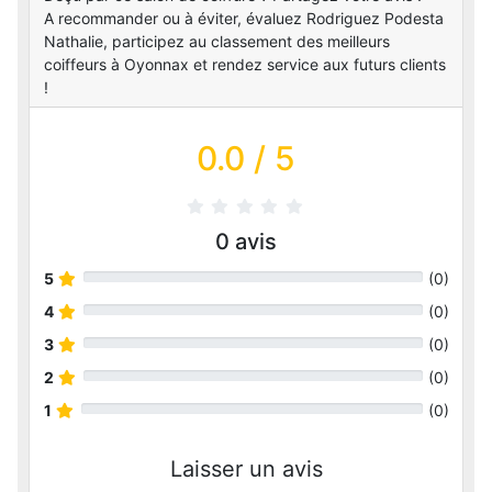
A recommander ou à éviter, évaluez Rodriguez Podesta
Nathalie, participez au classement des meilleurs
coiffeurs à Oyonnax et rendez service aux futurs clients
!
0.0
/ 5
0
avis
5
(
0
)
4
(
0
)
3
(
0
)
2
(
0
)
1
(
0
)
Laisser un avis