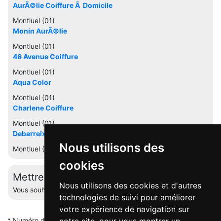
AurÃ©lie Coiffure Ã Domicile
Montluel (01)
Monin AurÃ©lie
Montluel (01)
46 Avenue Coiffure
Montluel (01)
Aqua Color
Montluel (01)
Charlene Coiffure
Montluel (01)
Debarreix Jean Paul
Nous utilisons des
Montluel (01)
cookies
Mettre à jour cette fiche
Nous utilisons des cookies et d'autres
Vous souhaitez éditer votre profil ? Contactez-nous.
technologies de suivi pour améliorer
votre expérience de navigation sur
* Numéro de mise en relation valable 5 minutes -
Pourquoi ce