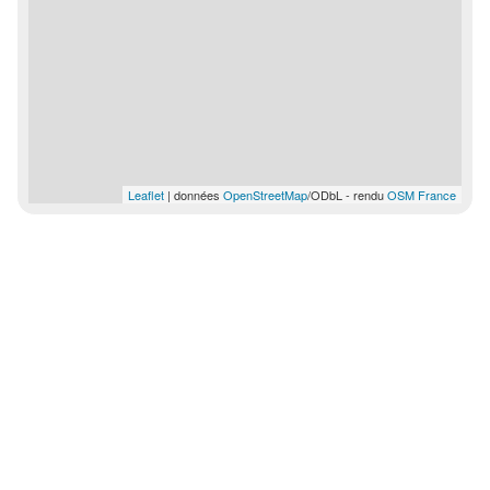
Leaflet
| données
OpenStreetMap
/ODbL - rendu
OSM France